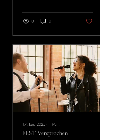
cool, dass das Üben auch
Spaß...
0
0
17. Jan. 2025
∙
1
Min.
FEST Versprochen