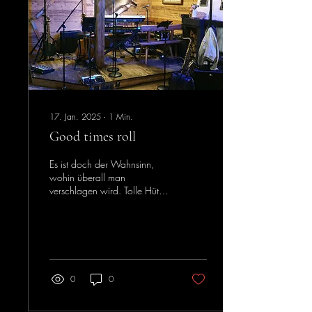
17. Jan. 2025
∙
1
Min.
Good times roll
Es ist doch der Wahnsinn,
wohin überall man
verschlagen wird. Tolle Hütte!
Wir haben einige Zeit
gerätselt, ob die Jungs im
Gebälk noch...
0
0