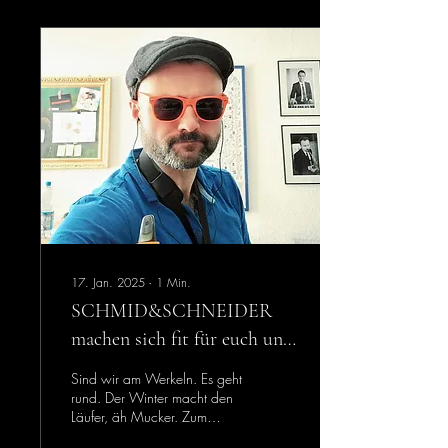
17. Jan. 2025
∙
1
Min.
SCHMID&SCHNEIDER
machen sich fit für euch und
den Sommer.
Sind wir am Werkeln. Es geht
rund. Der Winter macht den
Läufer, äh Mucker. Zum
Glück sind unsere Songs so