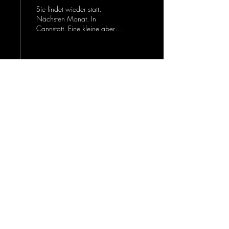
Sie findet wieder statt.
Nächsten Monat. In
Cannstatt. Eine kleine aber
sehr feine Hochzeitsmesse.
https://www.fest-
versprochen.de/
1
0
Mehr laden
SCHMID&SCHNEIDER
+49 (0) 456 7890
info@website.de